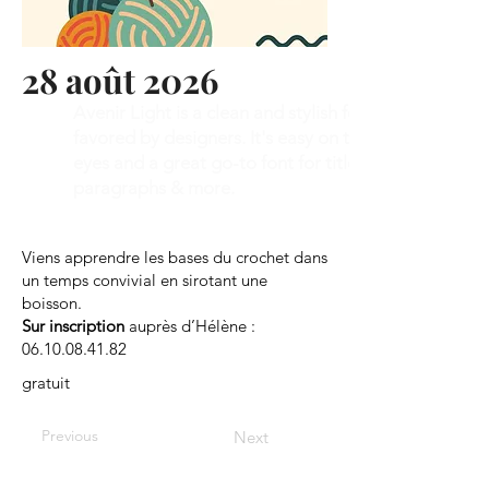
28 août 2026
Avenir Light is a clean and stylish font
favored by designers. It's easy on the
eyes and a great go-to font for titles,
paragraphs & more.
Viens apprendre les bases du crochet dans
un temps convivial en sirotant une
boisson.
Sur inscription
auprès d’Hélène :
06.10.08.41.82
gratuit
Previous
Next